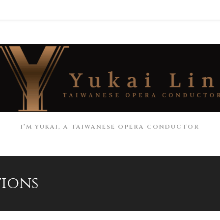
I’M YUKAI, A TAIWANESE OPERA CONDUCTOR
ions