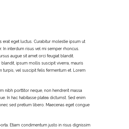
s erat eget luctus. Curabitur molestie ipsum ut
r. In interdum risus vel mi semper rhoncus.
sus augue sit amet orci feugiat blandit.
 blandit, ipsum mollis suscipit viverra, mauris
 turpis, vel suscipit felis fermentum et. Lorem
em nibh porttitor neque, non hendrerit massa
ue. In hac habitasse platea dictumst. Sed enim
. Donec sed pretium libero. Maecenas eget congue
rta. Etiam condimentum justo in risus dignissim