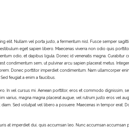
g elit. Nullam vel porta justo, a fermentum nisl. Fusce semper sagitti
estibulum eget sapien libero. Maecenas viverra non odio quis porttito
tum odio, et dapibus ligula. Donec id venenatis magna. Curabitur cur
cu est condimentum sem, ut pulvinar arcu sapien placerat metus. Integer
id lorem. Donec porttitor imperdiet condimentum. Nam ullamcorper enim
 Sed feugiat a enim a faucibus.
ero. In vel cursus mi. Aenean porttitor, eros et commodo dignissim, s
sim varius, magna magna placerat augue, vel rutrum justo eros vel aug
eet diam. Sed volutpat vel libero a posuere. Maecenas in tempor erat
uris at imperdiet dui, quis accumsan leo. Nunc accumsan accumsan po