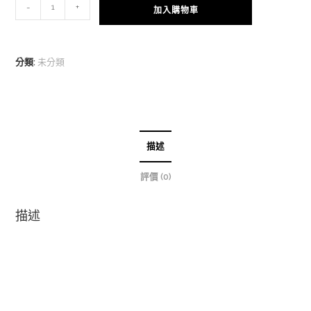
「迷
-
+
加入購物車
你
板
鼓
分類:
未分類
一
套」
含
鼓
架、
描述
鼓
鍵
評價 (0)
與
板
描述
凳
數
量