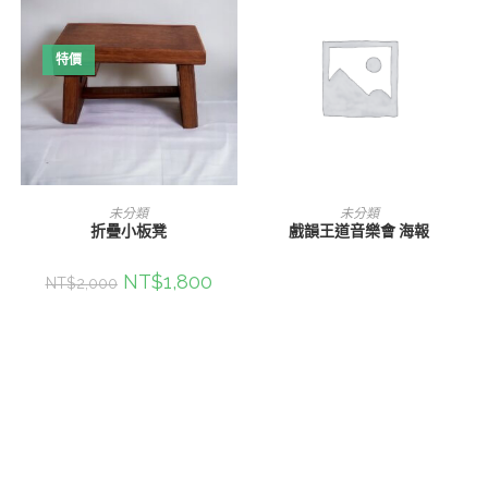
特價
加入購物車
查看內容
未分類
未分類
折疊小板凳
戲韻王道音樂會 海報
原
NT$
1,800
目
NT$
2,000
始
前
價
價
格：
格：
NT$2,000。
NT$1,800。