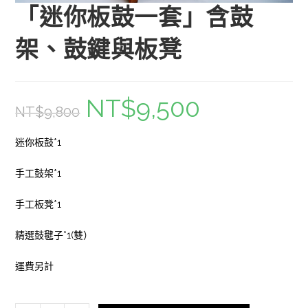
「迷你板鼓一套」含鼓
架、鼓鍵與板凳
NT$
9,500
原
目
NT$
9,800
始
前
價
價
格：
格：
NT$9,800。
NT$9,500。
迷你板鼓*1
手工鼓架*1
手工板凳*1
精選鼓毽子*1(雙）
運費另計