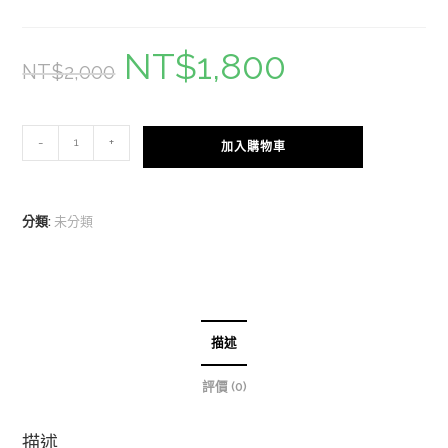
NT$
1,800
原
目
NT$
2,000
始
前
價
價
格：
格：
NT$2,000。
NT$1,800。
折
-
+
加入購物車
疊
小
板
分類:
未分類
凳
數
量
描述
評價 (0)
描述