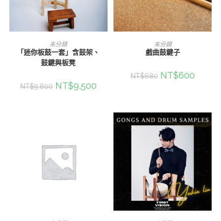
加入購物車
加入購物車
未分類
未分類
「迷你板鼓一套」含鼓架、
戲曲鼓鍵子
鼓鍵與板凳
原
NT$
600
目
NT$
680
始
前
原
NT$
9,500
目
NT$
9,800
價
價
始
前
格：
格：
價
價
NT$680。
NT$60
格：
格：
NT$9,800。
NT$9,500。
查看內容
加入購物車