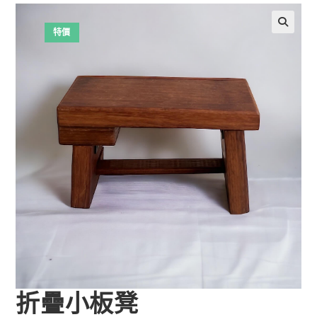
特價
折疊小板凳