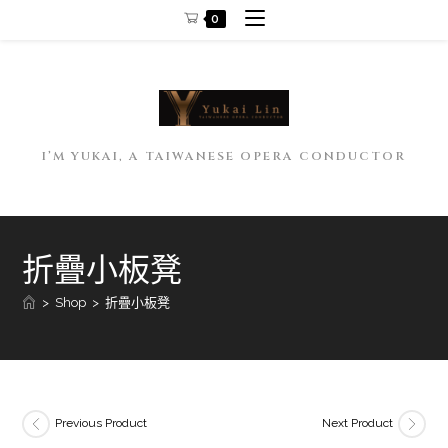
Skip
0
to
content
I’M YUKAI, A TAIWANESE OPERA CONDUCTOR
折疊小板凳
>
Shop
>
折疊小板凳
Previous Product
Next Product